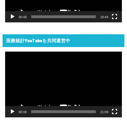
ヤ
ー
00:00
10:46
医療統計YouTubeを共同運営中
動
画
プ
レ
ー
ヤ
ー
00:00
21:06