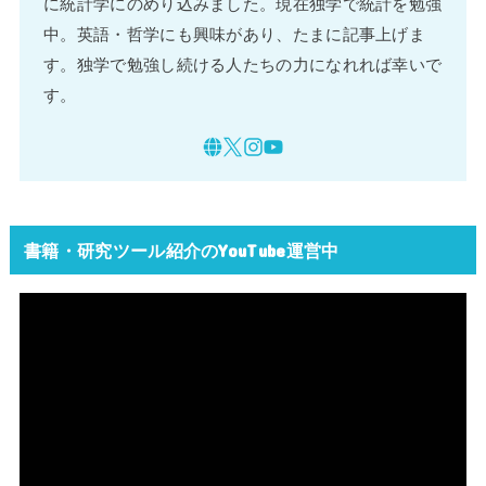
に統計学にのめり込みました。現在独学で統計を勉強
中。英語・哲学にも興味があり、たまに記事上げま
す。独学で勉強し続ける人たちの力になれれば幸いで
す。
書籍・研究ツール紹介のYouTube運営中
動
画
プ
レ
ー
ヤ