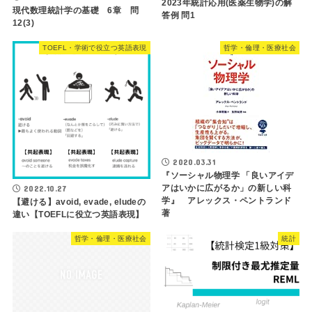
2023年統計応用(医薬生物学)の解
現代数理統計学の基礎 6章 問
答例 問1
12(3)
TOEFL・学術で役立つ英語表現
哲学・倫理・医療社会
2020.03.31
『ソーシャル物理学 「良いアイデ
アはいかに広がるか」の新しい科
2022.10.27
学』 アレックス・ペントランド
【避ける】avoid, evade, eludeの
著
違い【TOEFLに役立つ英語表現】
哲学・倫理・医療社会
統計