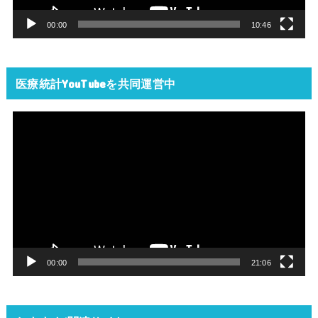
ー
00:00
10:46
医療統計YouTubeを共同運営中
動
画
プ
レ
ー
ヤ
ー
00:00
21:06