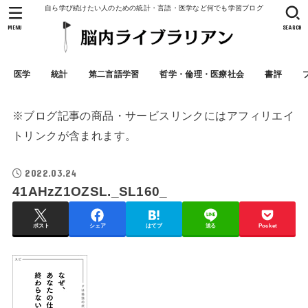
自ら学び続けたい人のための統計・言語・医学など何でも学習ブログ
MENU
SEARCH
医学
統計
第二言語学習
哲学・倫理・医療社会
書評
※ブログ記事の商品・サービスリンクにはアフィリエイ
トリンクが含まれます。
2022.03.24
41AHzZ1OZSL._SL160_
ポスト
シェア
はてブ
送る
Pocket