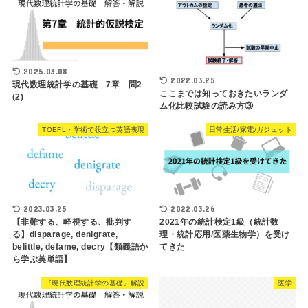
2025.03.08
2022.03.25
現代数理統計学の基礎 7章 問2
ここまでは知っておきたいランダ
(2)
ム化比較試験の読み方③
TOEFL・学術で役立つ英語表現
日常生活/家電/ガジェット
2023.03.25
2022.03.26
【非難する、軽視する、批判す
2021年の統計検定1級（統計数
る】disparage, denigrate,
理・統計応用/医薬生物学）を受け
belittle, defame, decry【類義語か
てきた
ら学ぶ英単語】
『現代数理統計学の基礎』解説
医学