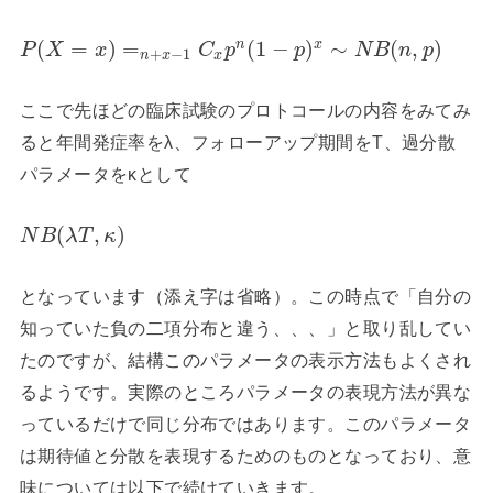
(
=
)
=
(
1
−
)
∼
(
,
)
n
x
P
X
x
C
p
p
N
B
n
p
+
−
1
n
x
x
ここで先ほどの臨床試験のプロトコールの内容をみてみ
ると年間発症率をλ、フォローアップ期間をT、過分散
パラメータをκとして
(
,
)
N
B
λ
T
κ
となっています（添え字は省略）。この時点で「自分の
知っていた負の二項分布と違う、、、」と取り乱してい
たのですが、結構このパラメータの表示方法もよくされ
るようです。実際のところパラメータの表現方法が異な
っているだけで同じ分布ではあります。このパラメータ
は期待値と分散を表現するためのものとなっており、意
味については以下で続けていきます。