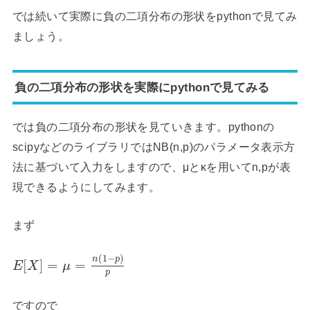
では続いて実際に負の二項分布の形状をpythonで見てみ
ましょう。
負の二項分布の形状を実際にpythonで見てみる
では負の二項分布の形状を見ていきます。pythonの
scipyなどのライブラリではNB(n,p)のパラメータ表示方
法に基づいて入力をしますので、μとκを用いてn,pが表
現できるようにしてみます。
まず
(
1
−
)
n
p
[
]
=
=
E
X
μ
p
ですので