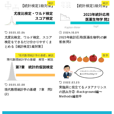
統計
統計
2025.03.06
2024.10.09
尤度比検定、ワルド検定、スコア
2023年統計応用(医薬生物学)の解
検定をできるだけ分かりやすくま
答例 問2
とめる【統計検定1級対策】
『現代数理統計学の基礎』解説
医学
2022.03.25
2025.03.08
実臨床に役立てるメタアナリシス
現代数理統計学の基礎 7章 問2
の読み方② -Background編〜
(2)
Methods編前半