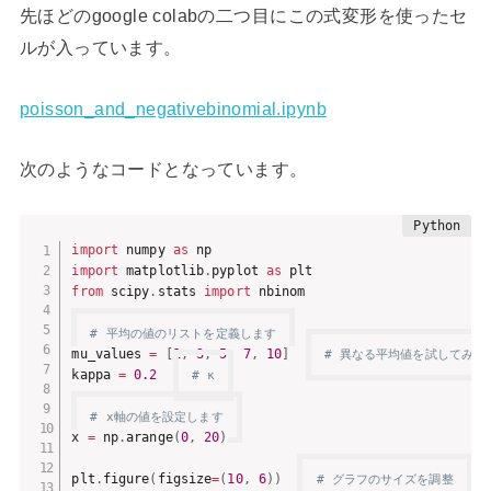
先ほどのgoogle colabの二つ目にこの式変形を使ったセ
ルが入っています。
poisson_and_negativebinomial.ipynb
次のようなコードとなっています。
import
 numpy 
as
import
 matplotlib
.
pyplot 
as
from
 scipy
.
stats 
import
 nbinom

# 平均の値のリストを定義します
mu_values 
=
[
1
,
3
,
5
,
7
,
10
]
# 異なる平均値を試してみま
kappa 
=
0.2
# κ
# x軸の値を設定します
x 
=
 np
.
arange
(
0
,
20
)
plt
.
figure
(
figsize
=
(
10
,
6
)
)
# グラフのサイズを調整