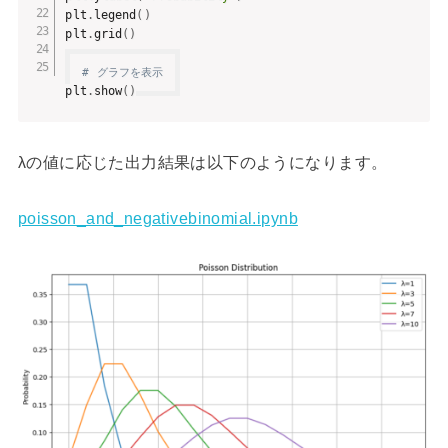
plt
.
legend
(
)
plt
.
grid
(
)
# グラフを表示
plt
.
show
(
)
λの値に応じた出力結果は以下のようになります。
poisson_and_negativebinomial.ipynb