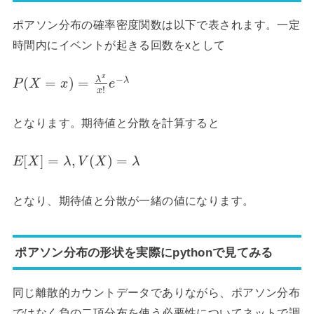
ポアソン分布の確率密度関数は以下で表されます。一定
時間内にイベントが起きる回数をxとして
x
−
λ
(
=
)
=
λ
P
X
x
e
!
x
となります。期待値と分散を計算すると
[
]
=
,
(
)
=
E
X
λ
V
X
λ
となり、期待値と分散が一緒の値になります。
ポアソン分布の形状を実際にpythonで見てみる
同じ離散的カウントデータでありながら、ポアソン分布
ではなく負の二項分布を使う必要性についてネットで調