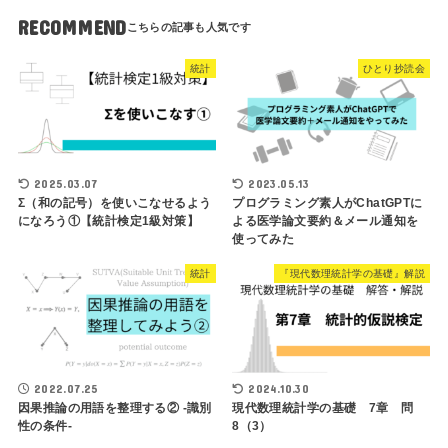
RECOMMEND
統計
ひとり抄読会
2025.03.07
2023.05.13
Σ（和の記号）を使いこなせるよう
プログラミング素人がChatGPTに
になろう①【統計検定1級対策】
よる医学論文要約＆メール通知を
使ってみた
統計
『現代数理統計学の基礎』解説
2022.07.25
2024.10.30
因果推論の用語を整理する② -識別
現代数理統計学の基礎 7章 問
性の条件-
8（3）