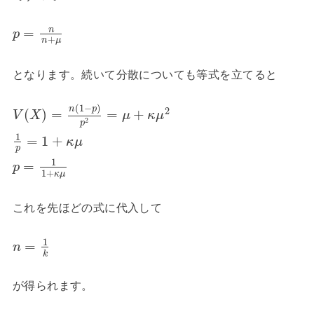
n
=
p
+
n
μ
となります。続いて分散についても等式を立てると
(
1
−
)
n
p
2
(
)
=
=
+
V
X
μ
κ
μ
2
p
1
=
1
+
κ
μ
p
1
=
p
1
+
κ
μ
これを先ほどの式に代入して
1
=
n
k
が得られます。