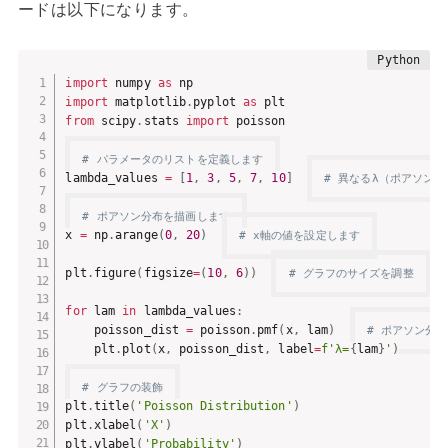
ードは以下になります。
import
 numpy 
as
import
 matplotlib
.
pyplot 
as
from
 scipy
.
stats 
import
 poisson

# パラメータのリストを定義します
lambda_values 
=
[
1
,
3
,
5
,
7
,
10
]
# 異なるλ（ポアソン
# ポアソン分布を描画します
x 
=
 np
.
arange
(
0
,
20
)
# x軸の値を設定します
plt
.
figure
(
figsize
=
(
10
,
6
)
)
# グラフのサイズを調整
for
 lam 
in
 lambda_values
:
    poisson_dist 
=
 poisson
.
pmf
(
x
,
 lam
)
# ポアソン分
    plt
.
plot
(
x
,
 poisson_dist
,
 label
=
f'λ=
{
lam
}
'
)
# グラフの装飾
plt
.
title
(
'Poisson Distribution'
)
plt
.
xlabel
(
'X'
)
plt
.
ylabel
(
'Probability'
)