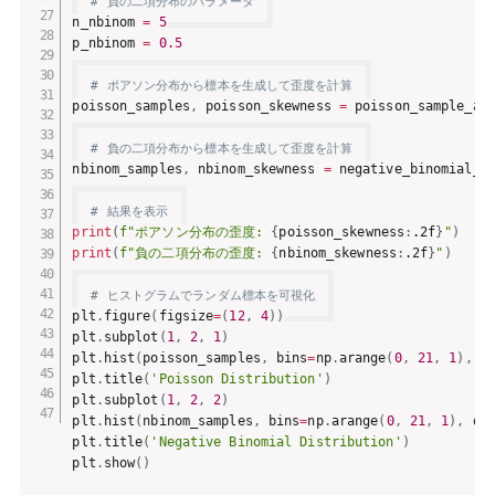
# 負の二項分布のパラメータ
n_nbinom 
=
5
p_nbinom 
=
0.5
# ポアソン分布から標本を生成して歪度を計算
poisson_samples
,
 poisson_skewness 
=
 poisson_sample_an
# 負の二項分布から標本を生成して歪度を計算
nbinom_samples
,
 nbinom_skewness 
=
 negative_binomial_s
# 結果を表示
print
(
f"ポアソン分布の歪度: 
{
poisson_skewness
:
.2f
}
"
)
print
(
f"負の二項分布の歪度: 
{
nbinom_skewness
:
.2f
}
"
)
# ヒストグラムでランダム標本を可視化
plt
.
figure
(
figsize
=
(
12
,
4
)
)
plt
.
subplot
(
1
,
2
,
1
)
plt
.
hist
(
poisson_samples
,
 bins
=
np
.
arange
(
0
,
21
,
1
)
,
 d
plt
.
title
(
'Poisson Distribution'
)
plt
.
subplot
(
1
,
2
,
2
)
plt
.
hist
(
nbinom_samples
,
 bins
=
np
.
arange
(
0
,
21
,
1
)
,
 de
plt
.
title
(
'Negative Binomial Distribution'
)
plt
.
show
(
)