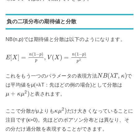
負の二項分布の期待値と分散
NB(n,p)では期待値と分散は以下のようになります。
(
1
−
)
(
1
−
)
n
p
n
p
[
]
=
,
(
)
=
E
X
V
X
2
p
p
(
,
)
これをもう一つのパラメータの表現方法
で
N
B
λ
T
κ
は平均値をμ(=λT：先ほどの例の場合)として分散は
2
+
)
と表されます。
μ
κ
μ
2
)
ここで分散がμよりも
だけ大きくなっていることに
κ
μ
注目です(κ>0)。先ほどのポアソン分布とは異なり、そ
の分だけ過分散を表現することができます。