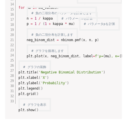
for
 mu 
in
 mu_values
:
# 負の二項分布のパラメータを計算します
    n 
=
1
/
 kappa  
# パラメータnを計算
    p 
=
1
/
(
1
+
 kappa 
*
 mu
)
# パラメータpを計算
# 負の二項分布を計算します
    neg_binom_dist 
=
 nbinom
.
pmf
(
x
,
 n
,
 p
)
# グラフを描画します
    plt
.
plot
(
x
,
 neg_binom_dist
,
 label
=
f'μ=
{
mu
}
, κ=
{
ka
# グラフの装飾
plt
.
title
(
'Negative Binomial Distribution'
)
plt
.
xlabel
(
'X'
)
plt
.
ylabel
(
'Probability'
)
plt
.
legend
(
)
plt
.
grid
(
)
# グラフを表示
plt
.
show
(
)