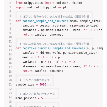
from
 scipy
.
stats 
import
 poisson
,
import
 matplotlib
.
pyplot 
as
 plt

# ポアソン分布からランダムな標本を生成して歪度を計算
def
poisson_sample_and_skewness
(
mean
,
 sample_size
)
:
    samples 
=
 poisson
.
rvs
(
mean
,
 size
=
sample_size
)
    skewness 
=
 np
.
mean
(
(
samples 
-
 mean
)
**
3
)
/
(
np
.
s
return
 samples
,
 skewness

# 負の二項分布からランダムな標本を生成して歪度を計算
def
negative_binomial_sample_and_skewness
(
n
,
 p
,
 sampl
    samples 
=
 nbinom
.
rvs
(
n
,
 p
,
 size
=
sample_size
)
    mean 
=
 n 
*
(
1
-
 p
)
/
 p

    variance 
=
 n 
*
(
1
-
 p
)
/
 p 
**
2
    skewness 
=
 np
.
mean
(
(
samples 
-
 mean
)
**
3
)
/
(
np
.
s
return
 samples
,
 skewness

# ランダム標本のサイズ
sample_size 
=
5000
# ポアソン分布のパラメータ
mean_poisson 
=
5