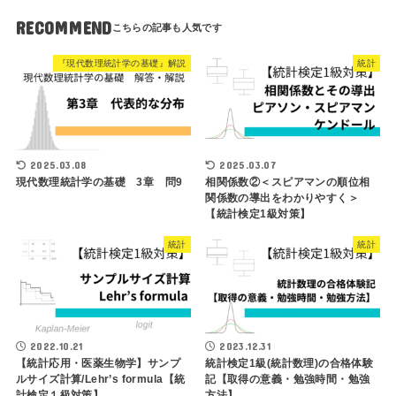
RECOMMEND
『現代数理統計学の基礎』解説
統計
2025.03.08
2025.03.07
現代数理統計学の基礎 3章 問9
相関係数②＜スピアマンの順位相
関係数の導出をわかりやすく＞
【統計検定1級対策】
統計
統計
2022.10.21
2023.12.31
【統計応用・医薬生物学】サンプ
統計検定1級(統計数理)の合格体験
ルサイズ計算/Lehr’s formula【統
記【取得の意義・勉強時間・勉強
計検定１級対策】
方法】