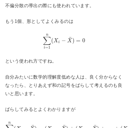
不偏分散の導出の際にも使われています。
もう1個、形としてよくみるのは
n
∑
¯
(
−
)
=
0
X
X
i
=
1
i
という使われ方ですね。
自分みたいに数学的理解度低めな人は、良く分からなく
なったら、とりあえず和の記号をばらして考えるのも良
いと思います。
ばらしてみるとよくわかりますが
n
¯
¯
¯