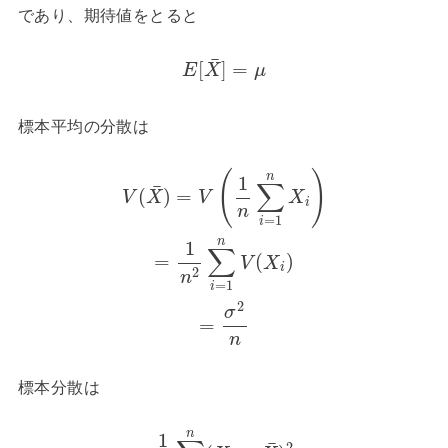
であり、期待値をとると
¯
[
]
=
E
X
μ
標本平均の分散は
(
)
n
1
∑
¯
(
)
=
V
X
V
X
i
n
=
1
i
n
1
∑
=
(
)
V
X
i
2
n
=
1
i
2
σ
=
n
標本分散は
n
1
2