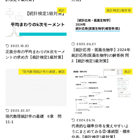
統計
統計検定1級対策
2025.06.21
2023.10.03
【統計応用・医薬生物学】2024年
正規分布の平均まわりのk次モーメ
統計応用(医薬生物学)の解答例 問
ントの求め方【統計検定1級対策】
2【統計検定1級対策】
『現代数理統計学の基礎』解説
統計
2025.03.07
現代数理統計学の基礎 6章 問
2024.06.16
11-1
代表的な確率分布を覚えやすいよ
うにまとめてみる②-連続型・標本
分布-【統計検定1級対策】