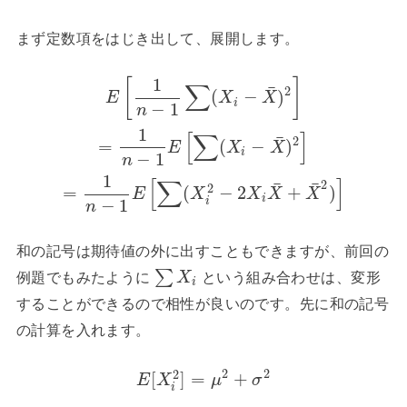
まず定数項をはじき出して、展開します。
1
[
]
∑
¯
2
(
−
)
E
X
X
i
−
1
n
1
[
∑
]
¯
2
=
(
−
)
E
X
X
i
−
1
n
1
[
∑
]
2
¯
¯
2
=
(
−
2
+
)
E
X
X
X
X
i
−
1
i
n
和の記号は期待値の外に出すこともできますが、前回の
∑
例題でもみたように
という組み合わせは、変形
X
i
することができるので相性が良いのです。先に和の記号
の計算を入れます。
2
2
2
[
]
=
+
E
X
μ
σ
i