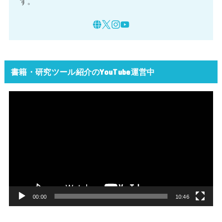
す。
書籍・研究ツール紹介のYouTube運営中
動
画
プ
レ
ー
ヤ
ー
00:00
10:46