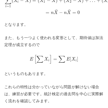
∑
(
−
)
=
(
−
)
+
(
−
)
+
…
+
(
X
X
X
X
X
X
X
1
2
i
=
1
i
¯
¯
=
−
=
0
n
X
n
X
となります。
また、もう一つよく使われる変形として、期待値は加法
定理が成立するので
[
∑
]
∑
=
[
]
E
X
E
X
i
i
というものもあります。
これらの特性は分かっていながら問題が解けない場合
は、練習が必要です。統計検定の過去問を中心に実際解
く流れを確認してみます。