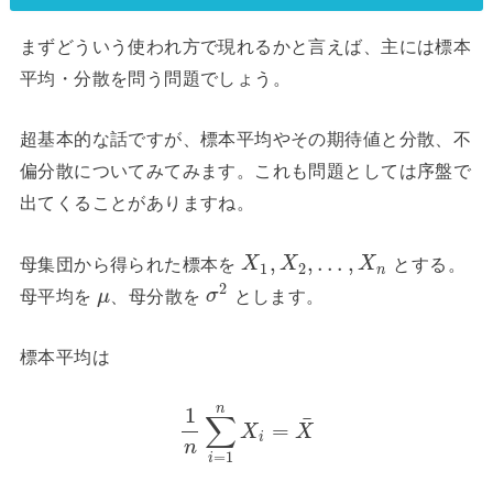
まずどういう使われ方で現れるかと言えば、主には標本
平均・分散を問う問題でしょう。
超基本的な話ですが、標本平均やその期待値と分散、不
偏分散についてみてみます。これも問題としては序盤で
出てくることがありますね。
,
,
…
,
母集団から得られた標本を
とする。
X
X
X
1
2
n
2
母平均を
、母分散を
とします。
μ
σ
標本平均は
n
1
∑
¯
=
X
X
i
n
=
1
i