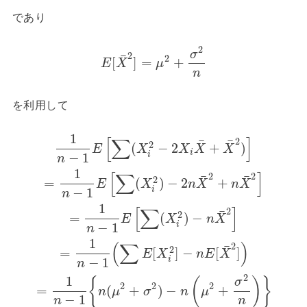
であり
2
σ
2
¯
2
[
]
=
+
E
X
μ
n
を利用して
1
[
∑
]
2
¯
¯
2
(
−
2
+
)
E
X
X
X
X
i
−
1
i
n
1
[
∑
]
2
2
¯
¯
2
=
(
)
−
2
+
E
X
n
X
n
X
−
1
i
n
1
[
∑
]
2
¯
2
=
(
)
−
E
X
n
X
−
1
i
n
1
(
∑
)
2
¯
2
=
[
]
−
[
]
E
X
n
E
X
−
1
i
n
2
1
{
(
)
}
σ
2
2
2
=
(
+
)
−
+
n
μ
σ
n
μ
−
1
n
n