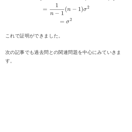
1
2
=
(
−
1
)
n
σ
−
1
n
2
=
σ
これで証明ができました。
次の記事でも過去問との関連問題を中心にみていきま
す。