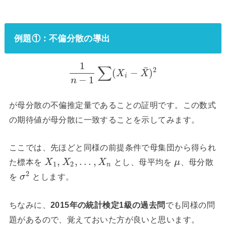
例題①：不偏分散の導出
1
∑
¯
2
(
−
)
X
X
i
−
1
n
が母分散の不偏推定量であることの証明です。この数式
の期待値が母分散に一致することを示してみます。
ここでは、先ほどと同様の前提条件で母集団から得られ
,
,
…
,
た標本を
とし、母平均を
、母分散
X
X
X
μ
1
2
n
2
を
とします。
σ
ちなみに、
2015年の統計検定1級の過去問
でも同様の問
題があるので、覚えておいた方が良いと思います。