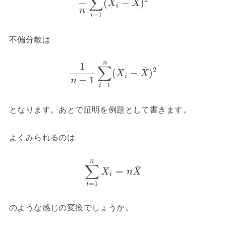
∑
¯
(
−
)
X
X
i
n
=
1
i
不偏分散は
n
1
∑
¯
2
(
−
)
X
X
i
−
1
n
=
1
i
となります。あとで証明を例題として書きます。
よくみられるのは
n
∑
¯
=
X
n
X
i
=
1
i
のような感じの変換でしょうか。