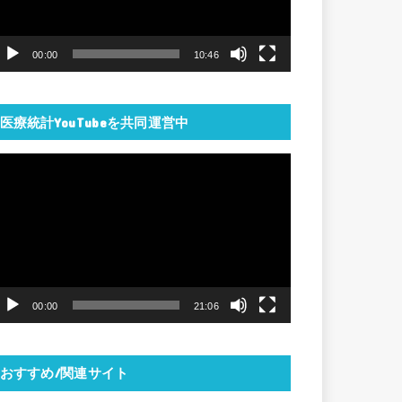
ー
ヤ
00:00
10:46
ー
医療統計YouTubeを共同運営中
動
画
プ
レ
ー
ヤ
00:00
21:06
ー
おすすめ/関連サイト