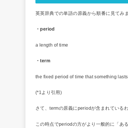
英英辞典での単語の原義から順番に見てみ
・period
a length of time
・term
the fixed period of time that something lasts
(*1より引用)
さて、termの原義にperiodが含まれてい
この時点でperiodの方がより一般的に「あ