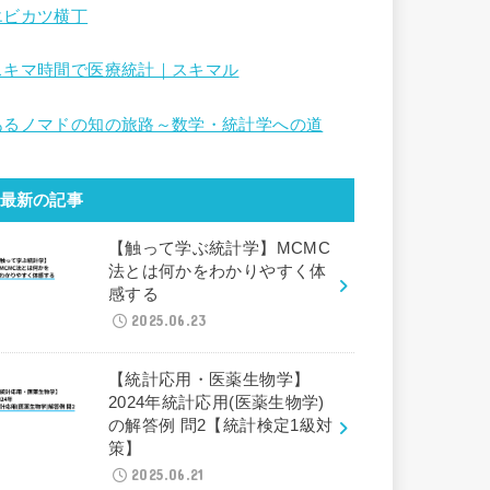
エビカツ横丁
スキマ時間で医療統計｜スキマル
あるノマドの知の旅路～数学・統計学への道
最新の記事
【触って学ぶ統計学】MCMC
法とは何かをわかりやすく体
感する
2025.06.23
【統計応用・医薬生物学】
2024年統計応用(医薬生物学)
の解答例 問2【統計検定1級対
策】
2025.06.21