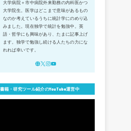
大学病院＋市中病院外来勤務の内科医かつ
大学院生。医学はどこまで意味があるもの
なのか考えているうちに統計学にのめり込
みました。現在独学で統計を勉強中。英
語・哲学にも興味があり、たまに記事上げ
ます。独学で勉強し続ける人たちの力にな
れれば幸いです。
書籍・研究ツール紹介のYouTube運営中
動
画
プ
レ