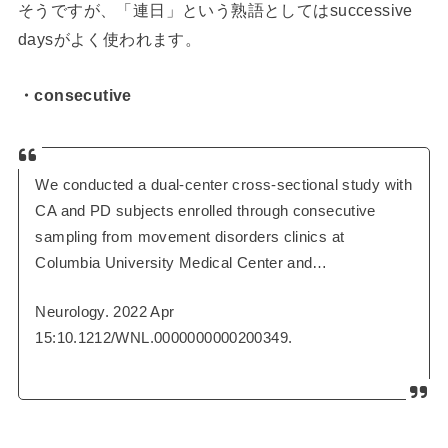
そうですが、「連日」という熟語としてはsuccessive
daysがよく使われます。
・consecutive
We conducted a dual-center cross-sectional study with
CA and PD subjects enrolled through consecutive
sampling from movement disorders clinics at
Columbia University Medical Center and…
Neurology. 2022 Apr
15:10.1212/WNL.0000000000200349.