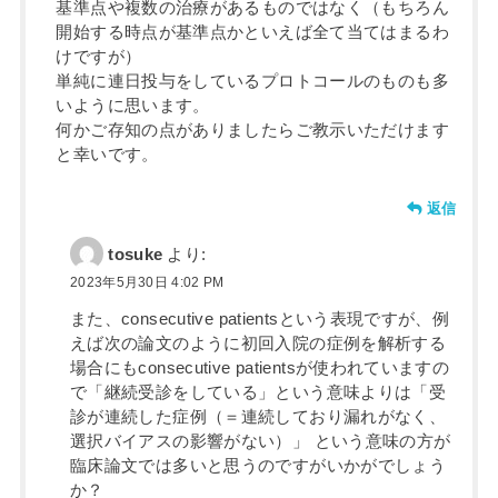
基準点や複数の治療があるものではなく（もちろん
開始する時点が基準点かといえば全て当てはまるわ
けですが）
単純に連日投与をしているプロトコールのものも多
いように思います。
何かご存知の点がありましたらご教示いただけます
と幸いです。
返信
tosuke
より:
2023年5月30日 4:02 PM
また、consecutive patientsという表現ですが、例
えば次の論文のように初回入院の症例を解析する
場合にもconsecutive patientsが使われていますの
で「継続受診をしている」という意味よりは「受
診が連続した症例（＝連続しており漏れがなく、
選択バイアスの影響がない）」 という意味の方が
臨床論文では多いと思うのですがいかがでしょう
か？