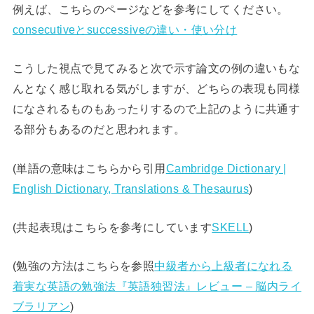
例えば、こちらのページなどを参考にしてください。
consecutiveとsuccessiveの違い・使い分け
こうした視点で見てみると次で示す論文の例の違いもな
んとなく感じ取れる気がしますが、どちらの表現も同様
になされるものもあったりするので上記のように共通す
る部分もあるのだと思われます。
(単語の意味はこちらから引用
Cambridge Dictionary |
English Dictionary, Translations & Thesaurus
)
(共起表現はこちらを参考にしています
SKELL
)
(勉強の方法はこちらを参照
中級者から上級者になれる
着実な英語の勉強法『英語独習法』レビュー – 脳内ライ
ブラリアン
)