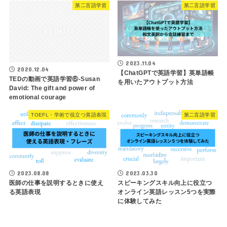
第二言語学習
第二言語学習
2023.11.04
2020.12.04
【ChatGPTで英語学習】英単語帳
TEDの動画で英語学習⑥-Susan
を用いたアウトプット方法
David: The gift and power of
emotional courage
TOEFL・学術で役立つ英語表現
第二言語学習
2023.08.08
2023.03.30
医師の仕事を説明するときに使え
スピーキングスキル向上に役立つ
る英語表現
オンライン英語レッスン5つを実際
に体験してみた