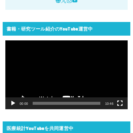
書籍・研究ツール紹介のYouTube運営中
動
画
プ
レ
ー
ヤ
ー
00:00
10:46
医療統計YouTubeを共同運営中