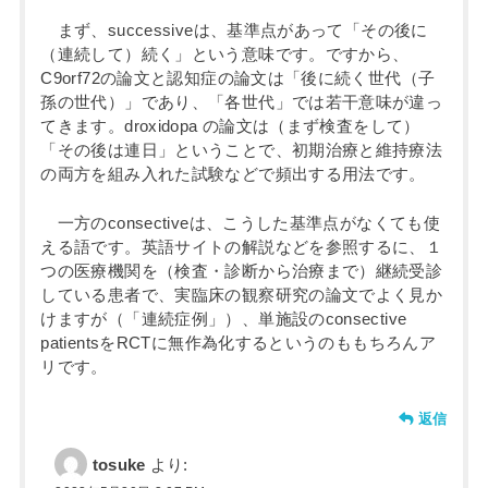
まず、successiveは、基準点があって「その後に
（連続して）続く」という意味です。ですから、
C9orf72の論文と認知症の論文は「後に続く世代（子
孫の世代）」であり、「各世代」では若干意味が違っ
てきます。droxidopa の論文は（まず検査をして）
「その後は連日」ということで、初期治療と維持療法
の両方を組み入れた試験などで頻出する用法です。
一方のconsectiveは、こうした基準点がなくても使
える語です。英語サイトの解説などを参照するに、１
つの医療機関を（検査・診断から治療まで）継続受診
している患者で、実臨床の観察研究の論文でよく見か
けますが（「連続症例」）、単施設のconsective
patientsをRCTに無作為化するというのももちろんア
リです。
返信
tosuke
より: